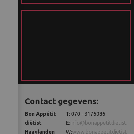
Contact gegevens:
Bon Appétit
T: 070 - 3176086
diëtist
E:
info@bonappetitdietist.nl
Haaglanden
W:
www.bonappetitdietist.nl