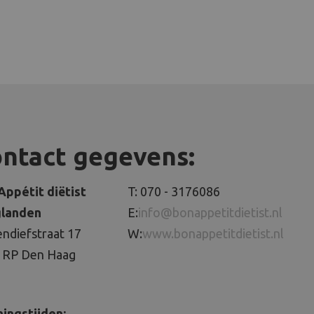
ntact gegevens:
Appétit diëtist
T: 070 - 3176086
landen
E:
info@bonappetitdietist.nl
ndiefstraat 17
W:
www.bonappetitdietist.nl
 RP Den Haag
ingstijden: