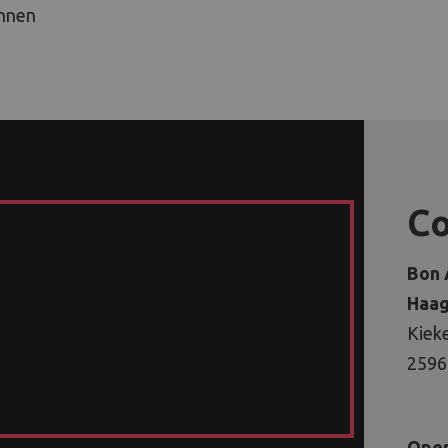
annen
Co
Bon 
Haag
Kieke
2596
Open